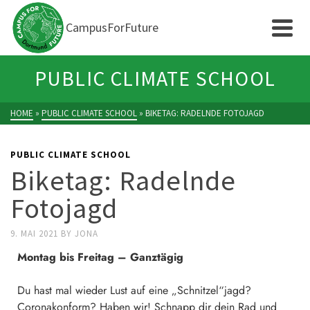
CampusForFuture
PUBLIC CLIMATE SCHOOL
HOME
»
PUBLIC CLIMATE SCHOOL
»
BIKETAG: RADELNDE FOTOJAGD
PUBLIC CLIMATE SCHOOL
Biketag: Radelnde
Fotojagd
9. MAI 2021
BY
JONA
Montag bis Freitag – Ganztägig
Du hast mal wieder Lust auf eine „Schnitzel“jagd?
Coronakonform? Haben wir! Schnapp dir dein Rad und